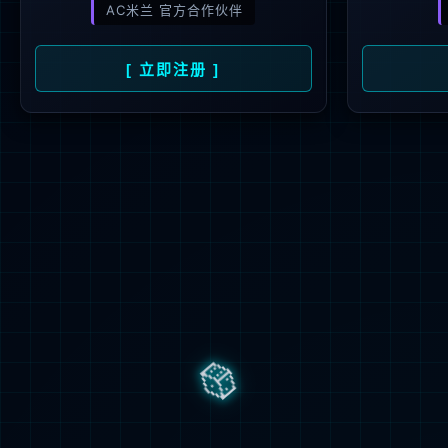
币游·国际
企业文化
和经营管理的高
社会责任
业，经过多年的
企业，自200
联系我们
公司于202
码“688396
测试等全产业链
两江三地布局，
海、重庆、香港
大业务板块。公
强的产品技术与
未来公司将
展，进一步向综
品与方案供应商