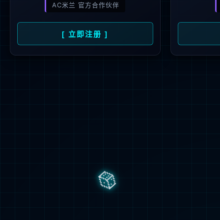
晶圆测试
币游·国
封装集成
国内最早
试
为核心
其为海外
晶圆测试
包
-
成品测
测试平台
成品测试
晶圆测试（
掩模制造
CP测试特
客户服务